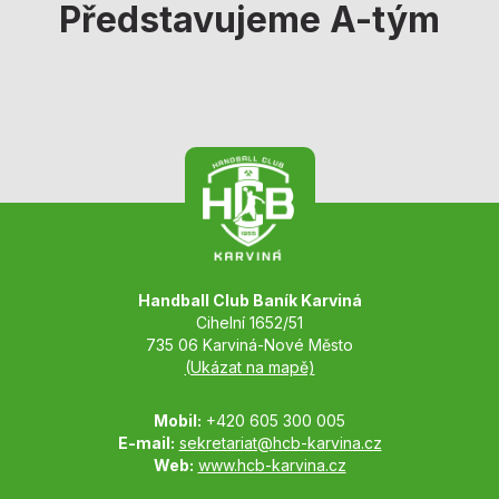
Představujeme A-tým
Handball Club Baník Karviná
Cihelní 1652/51
735 06 Karviná-Nové Město
(Ukázat na mapě)
Mobil:
+420 605 300 005
E-mail:
sekretariat@hcb-karvina.cz
Web:
www.hcb-karvina.cz