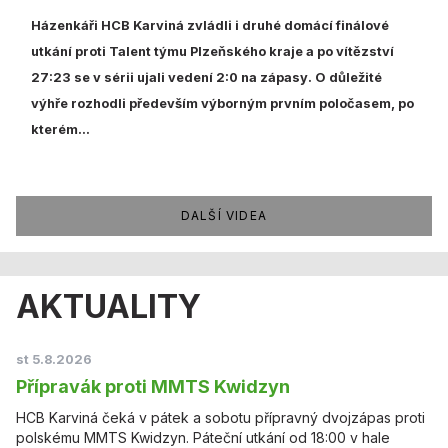
Házenkáři HCB Karviná zvládli i druhé domácí finálové
utkání proti Talent týmu Plzeňského kraje a po vítězství
27:23 se v sérii ujali vedení 2:0 na zápasy. O důležité
výhře rozhodli především výborným prvním poločasem, po
kterém...
DALŠÍ VIDEA
AKTUALITY
st 5.8.2026
Přípravák proti MMTS Kwidzyn
HCB Karviná čeká v pátek a sobotu přípravný dvojzápas proti
polskému MMTS Kwidzyn. Páteční utkání od 18:00 v hale