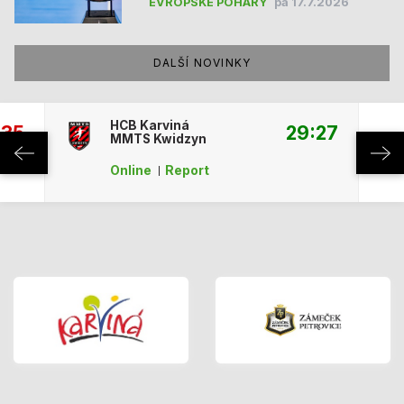
EVROPSKÉ POHÁRY
pá 17.7.2026
DALŠÍ NOVINKY
HCB Karviná
:35
29:27
MMTS Kwidzyn
Online
Report