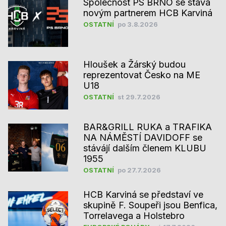
Společnost PS BRNO se stává
novým partnerem HCB Karviná
OSTATNÍ
po 3.8.2026
Hloušek a Žárský budou
reprezentovat Česko na ME
U18
OSTATNÍ
st 29.7.2026
BAR&GRILL RUKA a TRAFIKA
NA NÁMĚSTÍ DAVIDOFF se
stávájí dalším členem KLUBU
1955
OSTATNÍ
po 27.7.2026
HCB Karviná se představí ve
skupině F. Soupeři jsou Benfica,
Torrelavega a Holstebro