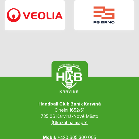
Handball Club Baník Karviná
Cihelní 1652/51
735 06 Karviná-Nové Město
(Ukázat na mapě)
Mobil:
+420 605 300 005