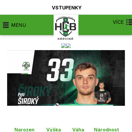
VSTUPENKY
VÍCE
MENU
Narozen
Výška
Váha
Národnost