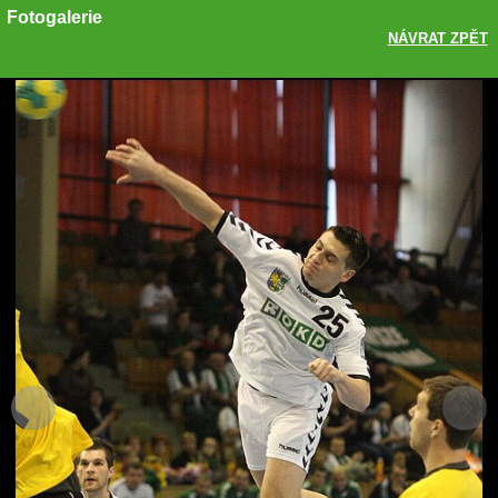
Fotogalerie
NÁVRAT ZPĚT
Sdílet
Zobrazit galerii
ODKAZ
FACEBOOK
TWITTER
GOOGLE PLUS