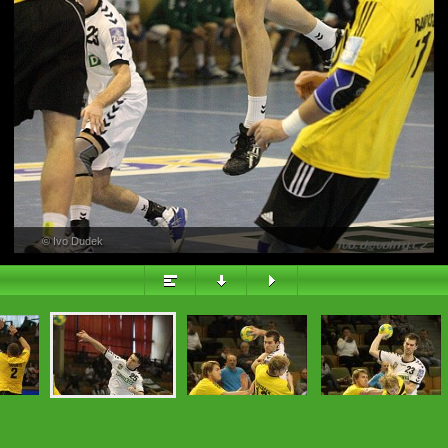
PŘEHLED
© Ivo Dudek