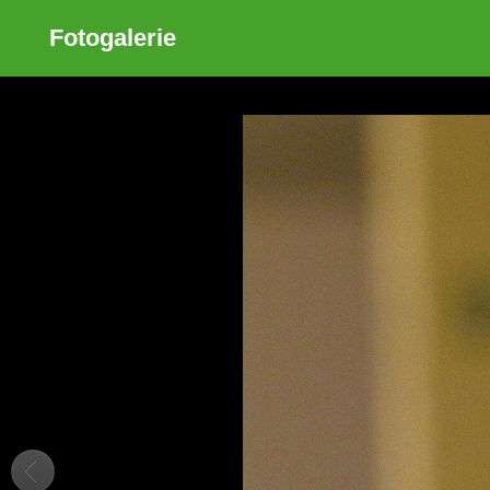
Fotogalerie
Sdílet
Zobrazit galerii
ODKAZ
FACEBOOK
TWITTER
GOOGLE PLUS