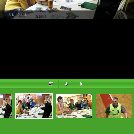
PŘEHLED
© Ivo Dudek