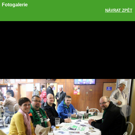
Fotogalerie
NÁVRAT ZPĚT
Sdílet
Zobrazit galerii
ODKAZ
FACEBOOK
TWITTER
GOOGLE PLUS