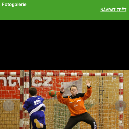
Fotogalerie
NÁVRAT ZPĚT
Sdílet
Zobrazit galerii
ODKAZ
FACEBOOK
TWITTER
GOOGLE PLUS