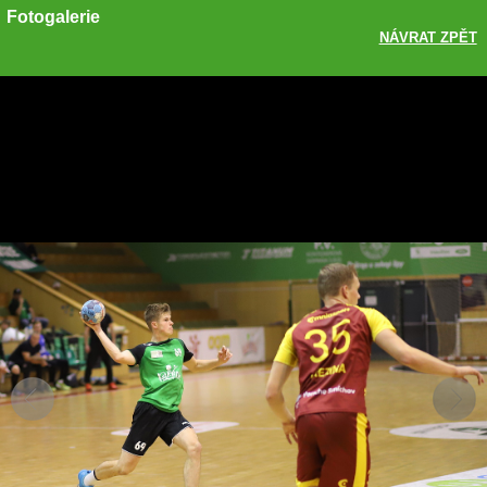
Fotogalerie
NÁVRAT ZPĚT
Sdílet
Zobrazit galerii
ODKAZ
FACEBOOK
TWITTER
GOOGLE PLUS