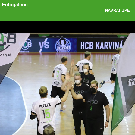
Fotogalerie
NÁVRAT ZPĚT
Sdílet
Zobrazit galerii
ODKAZ
FACEBOOK
TWITTER
GOOGLE PLUS