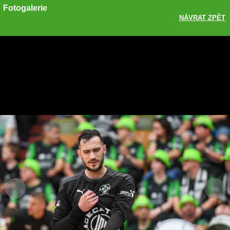
Fotogalerie
NÁVRAT ZPĚT
Sdílet
Zobrazit galerii
ODKAZ
FACEBOOK
TWITTER
GOOGLE PLUS