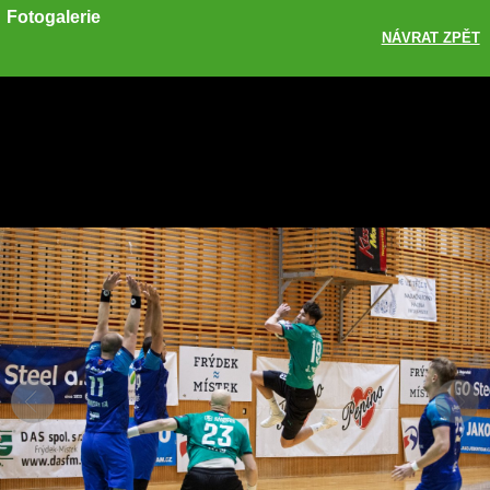
Fotogalerie
NÁVRAT ZPĚT
Sdílet
Zobrazit galerii
ODKAZ
FACEBOOK
TWITTER
GOOGLE PLUS