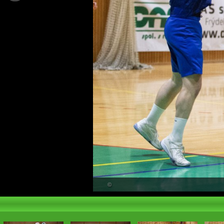
PŘEHLED
©