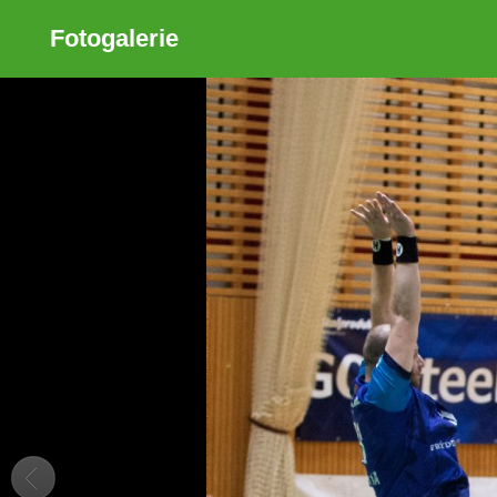
Fotogalerie
Sdílet
Zobrazit galerii
ODKAZ
FACEBOOK
TWITTER
GOOGLE PLUS