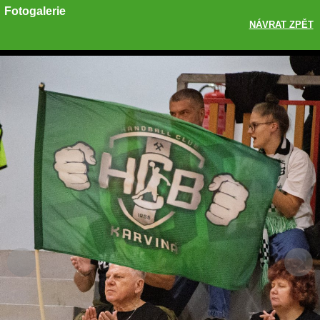
Fotogalerie
NÁVRAT ZPĚT
Sdílet
Zobrazit galerii
ODKAZ
FACEBOOK
TWITTER
GOOGLE PLUS