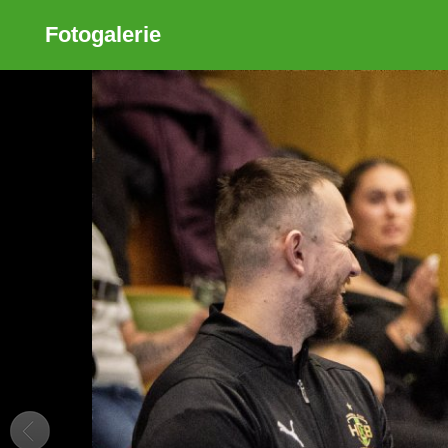
Fotogalerie
Sdílet
Zobrazit galerii
ODKAZ
FACEBOOK
TWITTER
GOOGLE PLUS