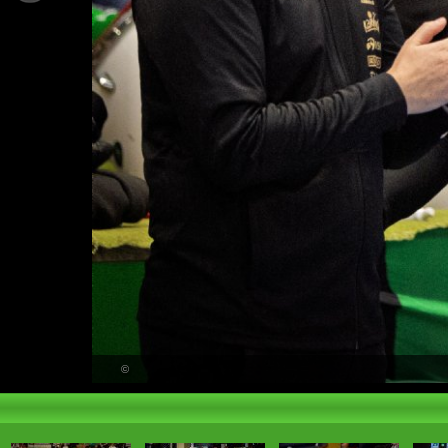
PŘEHLED
©