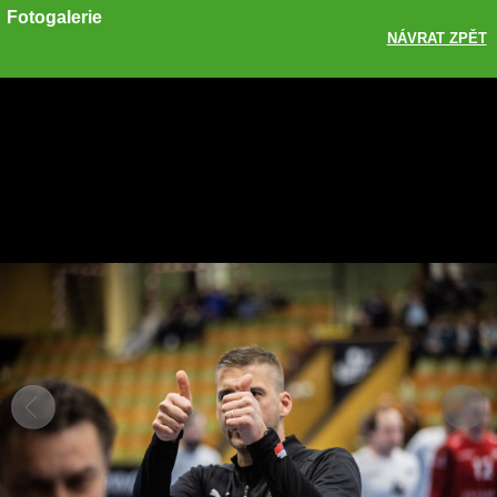
Fotogalerie
NÁVRAT ZPĚT
Sdílet
Zobrazit galerii
ODKAZ
FACEBOOK
TWITTER
GOOGLE PLUS