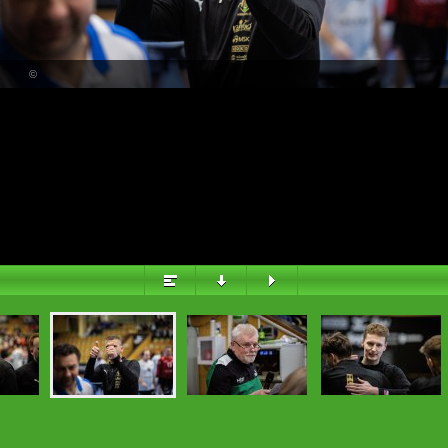
PŘEHLED
©