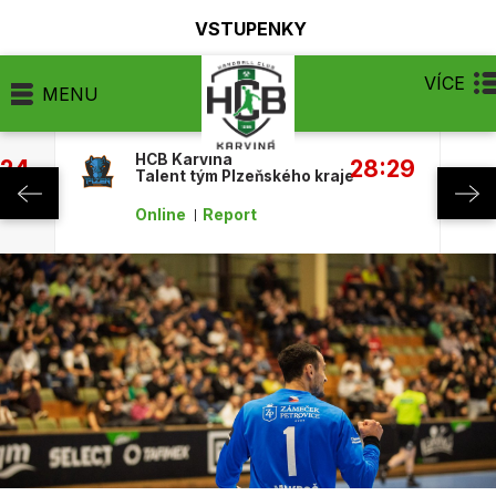
VSTUPENKY
VÍCE
MENU
HCB Karviná
:24
28:29
Talent tým Plzeňského kraje
Online
Report