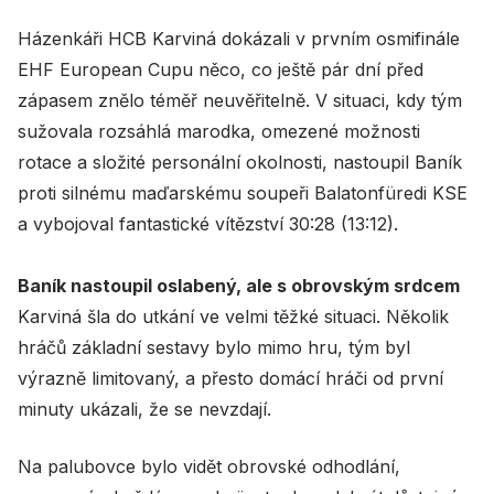
Házenkáři HCB Karviná dokázali v prvním osmifinále
EHF European Cupu něco, co ještě pár dní před
zápasem znělo téměř neuvěřitelně. V situaci, kdy tým
sužovala rozsáhlá marodka, omezené možnosti
rotace a složité personální okolnosti, nastoupil Baník
proti silnému maďarskému soupeři Balatonfüredi KSE
a vybojoval fantastické vítězství 30:28 (13:12).
Baník nastoupil oslabený, ale s obrovským srdcem
Karviná šla do utkání ve velmi těžké situaci. Několik
hráčů základní sestavy bylo mimo hru, tým byl
výrazně limitovaný, a přesto domácí hráči od první
minuty ukázali, že se nevzdají.
Na palubovce bylo vidět obrovské odhodlání,