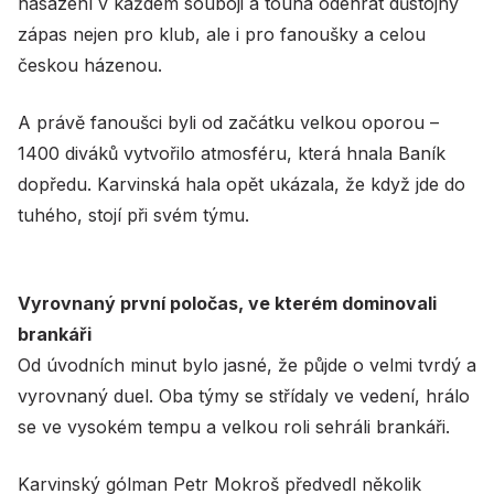
nasazení v každém souboji a touha odehrát důstojný
zápas nejen pro klub, ale i pro fanoušky a celou
českou házenou.
A právě fanoušci byli od začátku velkou oporou –
1400 diváků vytvořilo atmosféru, která hnala Baník
dopředu. Karvinská hala opět ukázala, že když jde do
tuhého, stojí při svém týmu.
Vyrovnaný první poločas, ve kterém dominovali
brankáři
Od úvodních minut bylo jasné, že půjde o velmi tvrdý a
vyrovnaný duel. Oba týmy se střídaly ve vedení, hrálo
se ve vysokém tempu a velkou roli sehráli brankáři.
Karvinský gólman Petr Mokroš předvedl několik