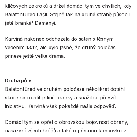
klíčových zákroků a držel domácí tým ve chvílích, kdy
Balatonfüred tlačil. Stejně tak na druhé straně působil
jistě brankář Deményi.
Karviná nakonec odcházela do šaten s těsným
vedením 13:12, ale bylo jasné, že druhý poločas
přinese ještě velké drama.
Druhá půle
Balatonfüred ve druhém poločase několikrát dotáhl
skóre na rozdíl jediné branky a snažil se převzít
iniciativu. Karviná však pokaždé našla odpověď.
Domácí tým se opřel o obrovskou bojovnost obrany,
nasazení všech hráčů a také o přesnou koncovku v