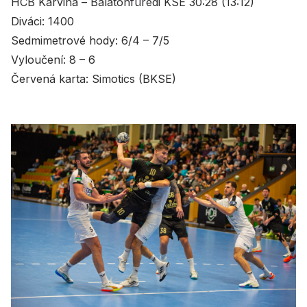
HCB Karviná – Balatonfüredi KSE 30:28 (13:12)
Diváci: 1400
Sedmimetrové hody: 6/4 – 7/5
Vyloučení: 8 – 6
Červená karta: Simotics (BKSE)