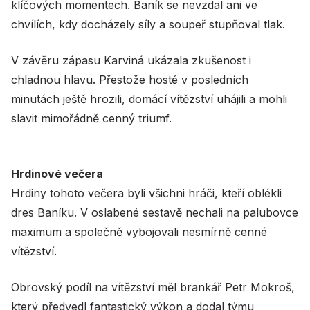
klíčových momentech. Baník se nevzdal ani ve
chvílích, kdy docházely síly a soupeř stupňoval tlak.
V závěru zápasu Karviná ukázala zkušenost i
chladnou hlavu. Přestože hosté v posledních
minutách ještě hrozili, domácí vítězství uhájili a mohli
slavit mimořádně cenný triumf.
Hrdinové večera
Hrdiny tohoto večera byli všichni hráči, kteří oblékli
dres Baníku. V oslabené sestavě nechali na palubovce
maximum a společně vybojovali nesmírně cenné
vítězství.
Obrovský podíl na vítězství měl brankář Petr Mokroš,
který předvedl fantastický výkon a dodal týmu