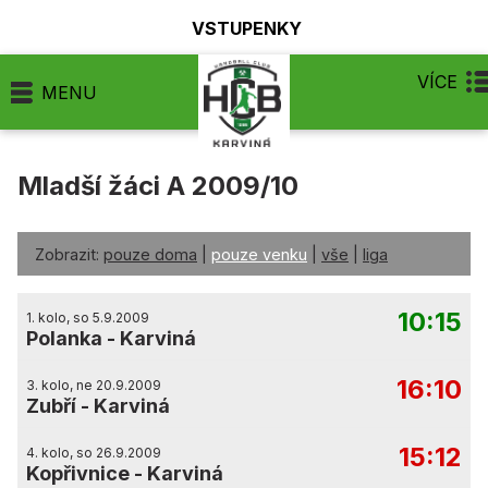
VSTUPENKY
VÍCE
MENU
Mladší žáci A 2009/10
Zobrazit:
pouze doma
|
pouze venku
|
vše
|
liga
10:15
1. kolo, so 5.9.2009
Polanka
-
Karviná
16:10
3. kolo, ne 20.9.2009
Zubří
-
Karviná
15:12
4. kolo, so 26.9.2009
Kopřivnice
-
Karviná