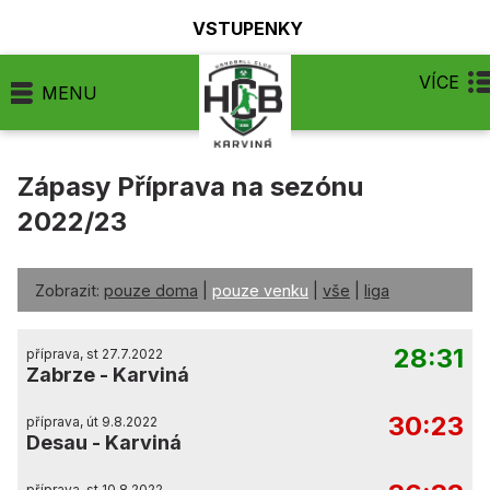
VSTUPENKY
VÍCE
MENU
Zápasy Příprava na sezónu
2022/23
Zobrazit:
pouze doma
|
pouze venku
|
vše
|
liga
28:31
příprava, st 27.7.2022
Zabrze
-
Karviná
30:23
příprava, út 9.8.2022
Desau
-
Karviná
příprava, st 10.8.2022