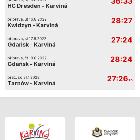
36:33
HC Dresden
-
Karviná
28:27
příprava, út 16.8.2022
Kwidzyn
-
Karviná
27:24
příprava, st 17.8.2022
Gdańsk
-
Karviná
28:24
příprava, čt 18.8.2022
Gdańsk
-
Karviná
27:26
přát., so 21.1.2023
sh
Tarnów
-
Karviná