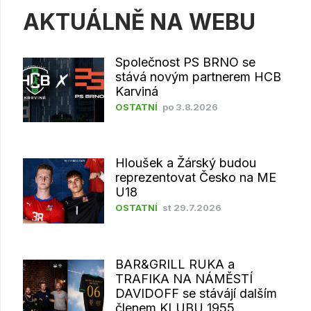
AKTUÁLNĚ NA WEBU
Společnost PS BRNO se
stává novým partnerem HCB
Karviná
OSTATNÍ
po 3.8.2026
Hloušek a Žárský budou
reprezentovat Česko na ME
U18
OSTATNÍ
st 29.7.2026
BAR&GRILL RUKA a
TRAFIKA NA NÁMĚSTÍ
DAVIDOFF se stávájí dalším
členem KLUBU 1955