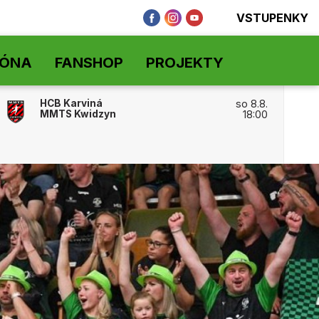
VSTUPENKY
ZÓNA
FANSHOP
PROJEKTY
HCB Karviná
so 8.8.
MMTS Kwidzyn
18:00