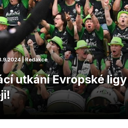
3.9.2024 | Redakce
í utkání Evropské ligy 
i!