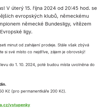
! V úterý 15. října 2024 od 20:45 hod. se
šnějších evropských klubů, německému
ampionem německé Bundesligy, vítězem
Evropské ligy.
eti minut od zahájení prodeje. Stále však zbývá
te si své místo co nejdříve, zájem je obrovský!
slevu do 1. 10. 2024, poté budou místa uvolněna do
din.
250 Kč (pro permanentkáře 200 Kč).
a.cz/vstupenky