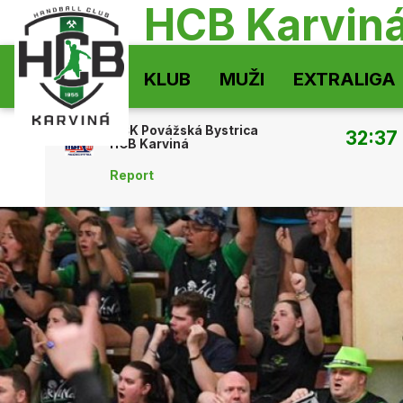
HCB Karvin
KLUB
MUŽI
EXTRALIGA
MŠK Povážská Bystrica
32:37
HCB Karviná
Report