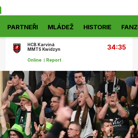
á
PARTNEŘI
MLÁDEŽ
HISTORIE
FAN
HCB Karviná
34:35
MMTS Kwidzyn
Online
Report