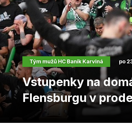
Tým mužů HC Baník Karviná
po 2
Vstupenky na domác
Flensburgu v prodej