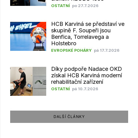
OSTATNÍ
po 27.7.2026
HCB Karviná se představí ve
skupině F. Soupeři jsou
Benfica, Torrelavega a
Holstebro
EVROPSKÉ POHÁRY
pá 17.7.2026
Díky podpoře Nadace OKD
získal HCB Karviná moderní
rehabilitační zařízení
OSTATNÍ
pá 10.7.2026
DALŠÍ ČLÁNKY