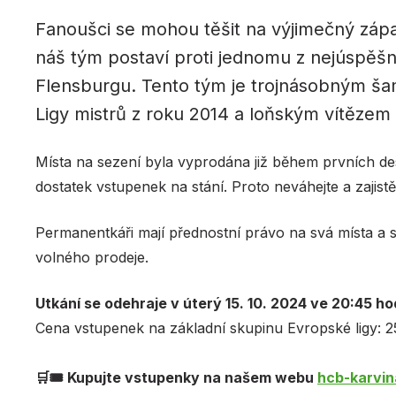
Fanoušci se mohou těšit na výjimečný zápas
náš tým postaví proti jednomu z nejúspě
Flensburgu. Tento tým je trojnásobným š
Ligy mistrů z roku 2014 a loňským vítězem 
Místa na sezení byla vyprodána již během prvních des
dostatek vstupenek na stání. Proto neváhejte a zajistě
Permanentkáři mají přednostní právo na svá místa a 
volného prodeje.
Utkání se odehraje v úterý 15. 10. 2024 ve 20:45 ho
Cena vstupenek na základní skupinu Evropské ligy: 
🛒🎟️ Kupujte vstupenky na našem webu
hcb-karvin