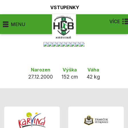
VSTUPENKY
VÍCE
MENU
Narozen
Výška
Váha
27.12.2000
152 cm
42 kg