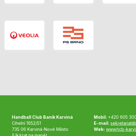
Handball Club Baník Karviná
Mobil:
+420 605 30
Cihelní 1652/51
E-mail:
sekretariat@
735 06 Karviná-Nové Město
Web:
www.hcb-karvi
(Ukázat na mapě)