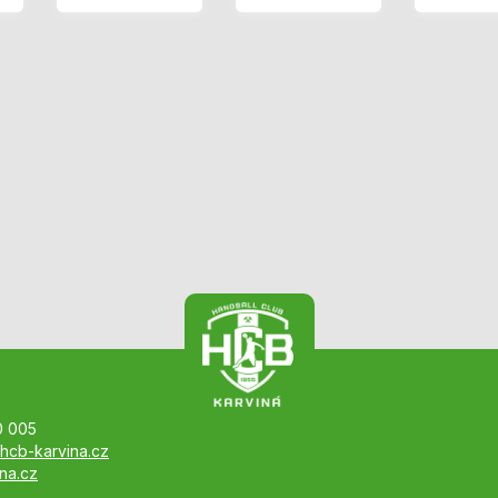
0 005
hcb-karvina.cz
na.cz