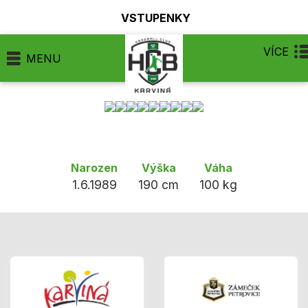
VSTUPENKY
VÍCE
MENU
Narozen
Výška
Váha
1.6.1989
190 cm
100 kg