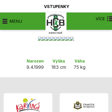
VSTUPENKY
VÍCE
MENU
Narozen
Výška
Váha
9.4.1999
183 cm
75 kg