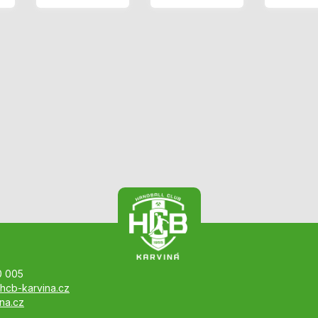
0 005
hcb-karvina.cz
na.cz