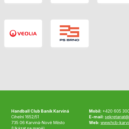
Handball Club Baník Karviná
Mobil:
+420 605 30
Cihelní 1652/51
E-mail:
sekretariat@
735 06 Karviná-Nové Město
Web:
www.hcb-karvi
(Ukázat na mapě)