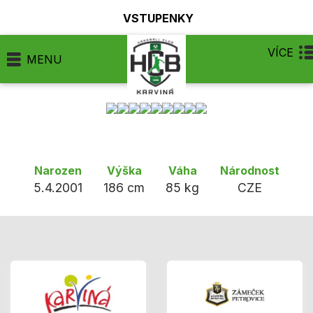
VSTUPENKY
VÍCE
MENU
Narozen
Výška
Váha
Národnost
5.4.2001
186 cm
85 kg
CZE