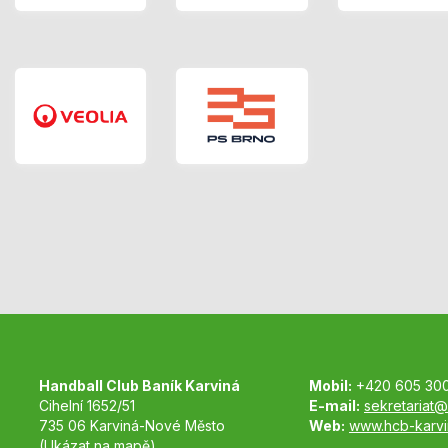
Handball Club Baník Karviná
Mobil:
+420 605 30
Cihelní 1652/51
E-mail:
sekretariat@
735 06 Karviná-Nové Město
Web:
www.hcb-karvi
(Ukázat na mapě)