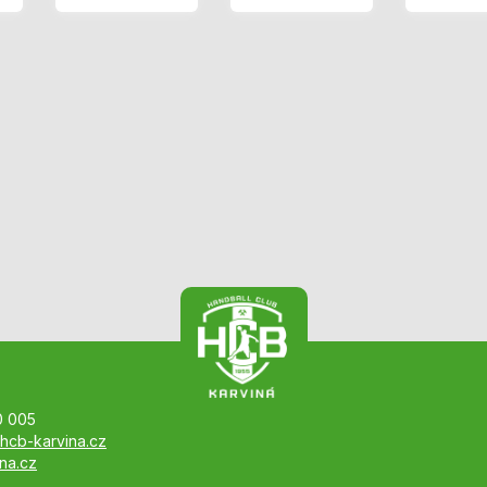
0 005
hcb-karvina.cz
na.cz