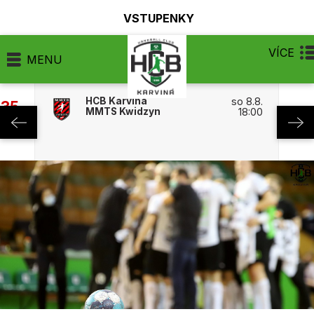
VSTUPENKY
VÍCE
MENU
HCB Karviná
so 8.8.
:35
MMTS Kwidzyn
18:00