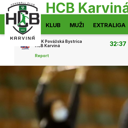
HCB Karvin
KLUB
MUŽI
EXTRALIGA
MŠK Povážská Bystrica
32:37
HCB Karviná
Report