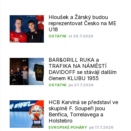
Hloušek a Žárský budou
reprezentovat Česko na ME
U18
OSTATNÍ
st 29.7.2026
BAR&GRILL RUKA a
TRAFIKA NA NÁMĚSTÍ
DAVIDOFF se stávájí dalším
členem KLUBU 1955
OSTATNÍ
po 27.7.2026
HCB Karviná se představí ve
skupině F. Soupeři jsou
Benfica, Torrelavega a
Holstebro
EVROPSKÉ POHÁRY
pá 17.7.2026