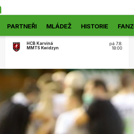
á
PARTNEŘI
MLÁDEŽ
HISTORIE
FAN
HCB Karviná
pá 7.8.
MMTS Kwidzyn
18:00