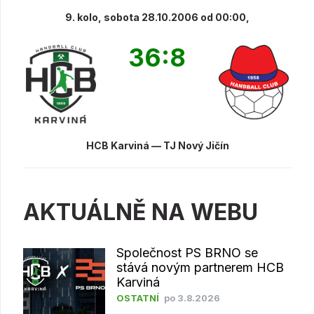
9. kolo, sobota 28.10.2006 od 00:00,
36:8
HCB Karviná — TJ Nový Jičín
AKTUÁLNĚ NA WEBU
Společnost PS BRNO se
stává novým partnerem HCB
Karviná
OSTATNÍ
po 3.8.2026