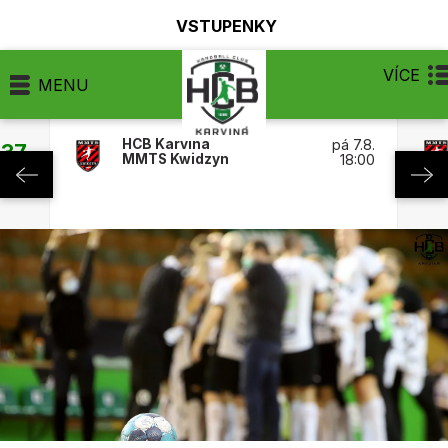
VSTUPENKY
VÍCE
MENU
HCB Karviná
pá 7.8.
:37
MMTS Kwidzyn
18:00