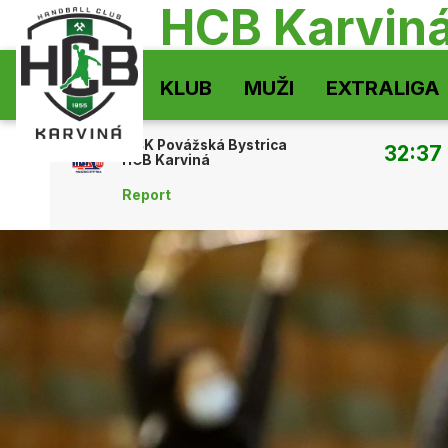
HCB Karvin
KLUB
MUŽI
EXTRALIGA
MŠK Povážská Bystrica
32:37
HCB Karviná
Report