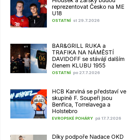
Hloušek a Žárský budou
reprezentovat Česko na ME
U18
OSTATNÍ
st 29.7.2026
BAR&GRILL RUKA a
TRAFIKA NA NÁMĚSTÍ
DAVIDOFF se stávájí dalším
členem KLUBU 1955
OSTATNÍ
po 27.7.2026
HCB Karviná se představí ve
skupině F. Soupeři jsou
Benfica, Torrelavega a
Holstebro
EVROPSKÉ POHÁRY
pá 17.7.2026
Díky podpoře Nadace OKD