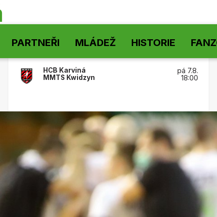
á
PARTNEŘI
MLÁDEŽ
HISTORIE
FAN
HCB Karviná
pá 7.8.
MMTS Kwidzyn
18:00