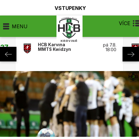
VSTUPENKY
VÍCE
MENU
HCB Karviná
pá 7.8.
:37
MMTS Kwidzyn
18:00