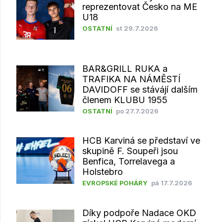
reprezentovat Česko na ME
U18
OSTATNÍ
st 29.7.2026
BAR&GRILL RUKA a
TRAFIKA NA NÁMĚSTÍ
DAVIDOFF se stávájí dalším
členem KLUBU 1955
OSTATNÍ
po 27.7.2026
HCB Karviná se představí ve
skupině F. Soupeři jsou
Benfica, Torrelavega a
Holstebro
EVROPSKÉ POHÁRY
pá 17.7.2026
Díky podpoře Nadace OKD