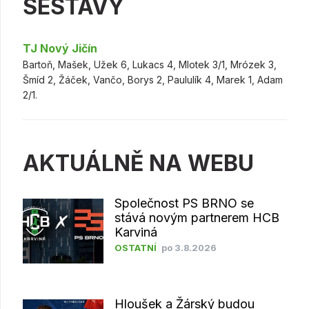
SESTAVY
TJ Nový Jičín
Bartoň, Mašek, Užek 6, Lukacs 4, Mlotek 3/1, Mrózek 3,
Šmíd 2, Žáček, Vančo, Borys 2, Paululík 4, Marek 1, Adam
2/1.
AKTUÁLNĚ NA WEBU
Společnost PS BRNO se
stává novým partnerem HCB
Karviná
OSTATNÍ
po 3.8.2026
Hloušek a Žárský budou