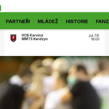
á
PARTNEŘI
MLÁDEŽ
HISTORIE
FAN
HCB Karviná
pá 7.8.
MMTS Kwidzyn
18:00