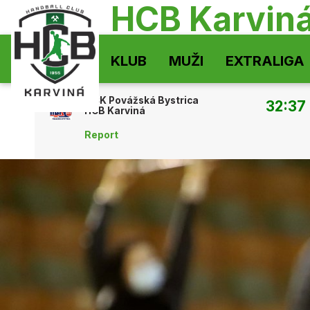
HCB Karvin
KLUB
MUŽI
EXTRALIGA
MŠK Povážská Bystrica
32:37
HCB Karviná
Report