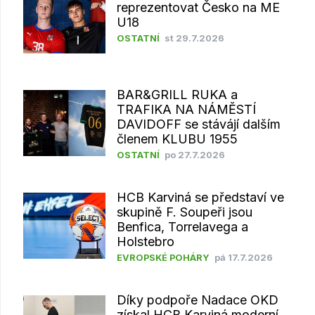
reprezentovat Česko na ME
U18
OSTATNÍ
st 29.7.2026
BAR&GRILL RUKA a
TRAFIKA NA NÁMĚSTÍ
DAVIDOFF se stávájí dalším
členem KLUBU 1955
OSTATNÍ
po 27.7.2026
HCB Karviná se představí ve
skupině F. Soupeři jsou
Benfica, Torrelavega a
Holstebro
EVROPSKÉ POHÁRY
pá 17.7.2026
Díky podpoře Nadace OKD
získal HCB Karviná moderní