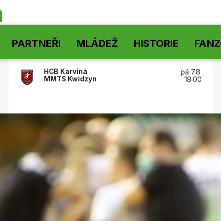
á
PARTNEŘI
MLÁDEŽ
HISTORIE
FAN
HCB Karviná
pá 7.8.
MMTS Kwidzyn
18:00