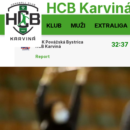
HCB Karvin
KLUB
MUŽI
EXTRALIGA
MŠK Povážská Bystrica
32:37
HCB Karviná
Report