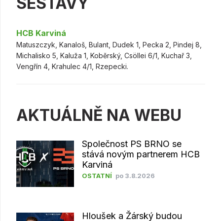
SESTAVY
HCB Karviná
Matuszczyk, Kanaloš, Bulant, Dudek 1, Pecka 2, Pindej 8,
Michalisko 5, Kaluža 1, Koběrský, Csöllei 6/1, Kuchař 3,
Vengřín 4, Krahulec 4/1, Rzepecki.
AKTUÁLNĚ NA WEBU
Společnost PS BRNO se
stává novým partnerem HCB
Karviná
OSTATNÍ
po 3.8.2026
Hloušek a Žárský budou