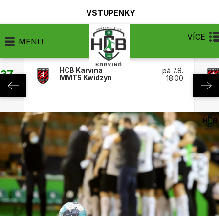
VSTUPENKY
VÍCE
MENU
HCB Karviná
pá 7.8.
:37
MMTS Kwidzyn
18:00