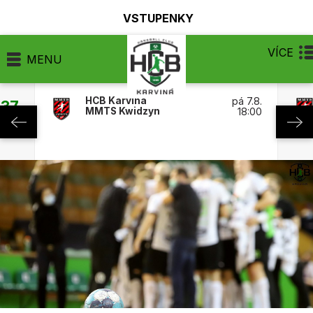
VSTUPENKY
VÍCE
MENU
HCB Karviná
pá 7.8.
:37
MMTS Kwidzyn
18:00