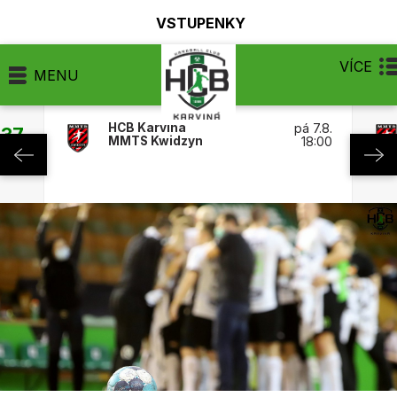
VSTUPENKY
VÍCE
MENU
HCB Karviná
pá 7.8.
:37
MMTS Kwidzyn
18:00