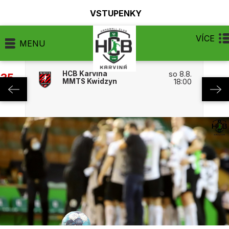
VSTUPENKY
VÍCE
MENU
HCB Karviná
so 8.8.
:35
MMTS Kwidzyn
18:00