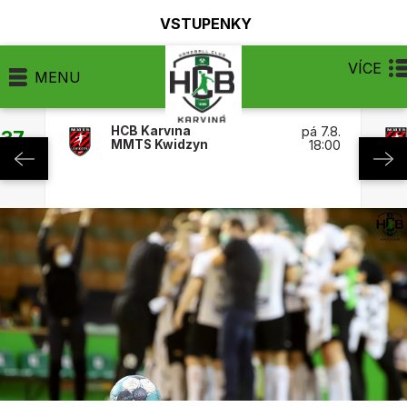
VSTUPENKY
VÍCE
MENU
HCB Karviná
pá 7.8.
:37
MMTS Kwidzyn
18:00