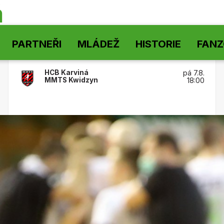
á
PARTNEŘI
MLÁDEŽ
HISTORIE
FAN
HCB Karviná
pá 7.8.
MMTS Kwidzyn
18:00