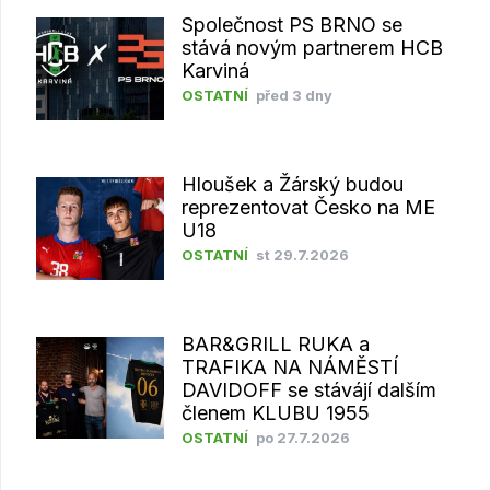
Společnost PS BRNO se
stává novým partnerem HCB
Karviná
OSTATNÍ
před 3 dny
Hloušek a Žárský budou
reprezentovat Česko na ME
U18
OSTATNÍ
st 29.7.2026
BAR&GRILL RUKA a
TRAFIKA NA NÁMĚSTÍ
DAVIDOFF se stávájí dalším
členem KLUBU 1955
OSTATNÍ
po 27.7.2026