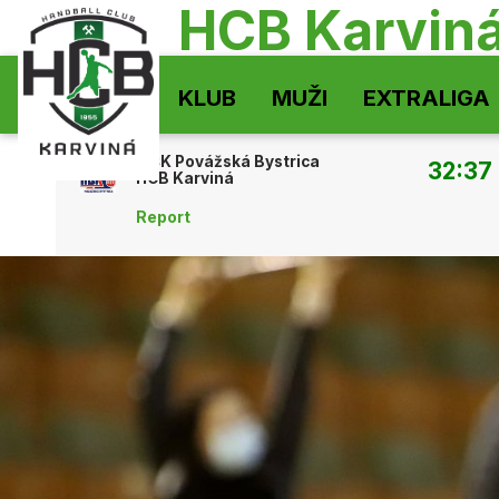
HCB Karvin
KLUB
MUŽI
EXTRALIGA
MŠK Povážská Bystrica
32:37
HCB Karviná
Report