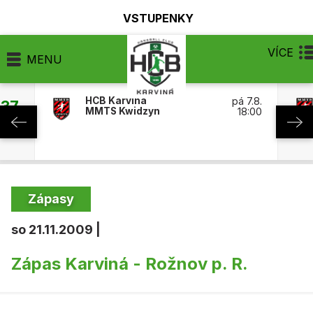
VSTUPENKY
VÍCE
MENU
HCB Karviná
pá 7.8.
:37
MMTS Kwidzyn
18:00
Zápasy
so 21.11.2009 |
Zápas Karviná - Rožnov p. R.