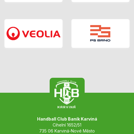
Handball Club Baník Karviná
Cihelní 1652/51
735 06 Karviná-Nové Město