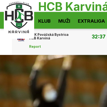
HCB Karvin
KLUB
MUŽI
EXTRALIGA
MŠK Povážská Bystrica
32:37
HCB Karviná
Report