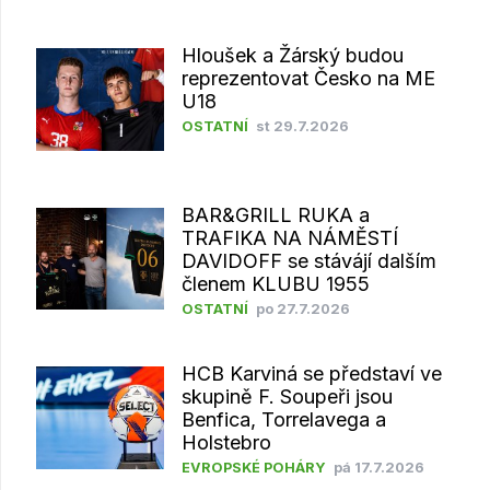
Hloušek a Žárský budou
reprezentovat Česko na ME
U18
OSTATNÍ
st 29.7.2026
BAR&GRILL RUKA a
TRAFIKA NA NÁMĚSTÍ
DAVIDOFF se stávájí dalším
členem KLUBU 1955
OSTATNÍ
po 27.7.2026
HCB Karviná se představí ve
skupině F. Soupeři jsou
Benfica, Torrelavega a
Holstebro
EVROPSKÉ POHÁRY
pá 17.7.2026