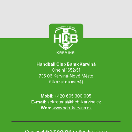
Handball Club Baník Karviná
Cihelní 1652/51
735 06 Karviná-Nové Město
(Ukázat na mapě)
Mobil:
+420 605 300 005
E-mail:
sekretariat@hcb-karvina.cz
Web:
www.hcb-karvina.cz
Copyright © 2018-2026 &
eSports.cz, s.r.o