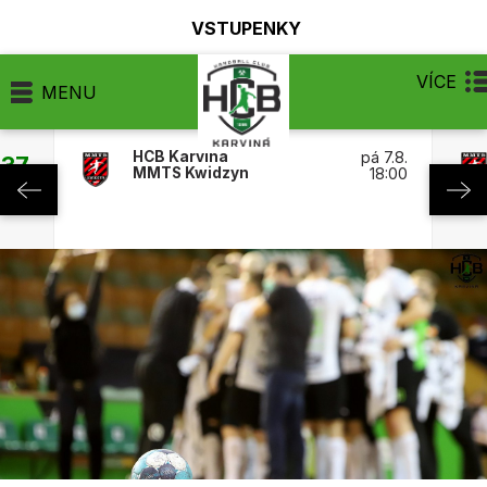
VSTUPENKY
VÍCE
MENU
HCB Karviná
pá 7.8.
:37
MMTS Kwidzyn
18:00