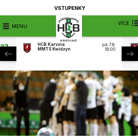
VSTUPENKY
VÍCE
MENU
HCB Karviná
pá 7.8.
:37
MMTS Kwidzyn
18:00