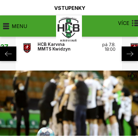
VSTUPENKY
VÍCE
MENU
HCB Karviná
pá 7.8.
:37
MMTS Kwidzyn
18:00