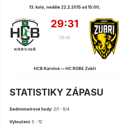
13. kolo, neděle 22.2.2015 od 15:00,
29:31
(16:14)
HCB Karviná — HC ROBE Zubří
STATISTIKY ZÁPASU
Sedmimetrové hody:
2/1 - 6/4
Vyloučení:
5 - 12