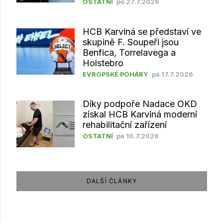
OSTATNÍ
po 27.7.2026
HCB Karviná se představí ve
skupině F. Soupeři jsou
Benfica, Torrelavega a
Holstebro
EVROPSKÉ POHÁRY
pá 17.7.2026
Díky podpoře Nadace OKD
získal HCB Karviná moderní
rehabilitační zařízení
OSTATNÍ
pá 10.7.2026
DALŠÍ ČLÁNKY