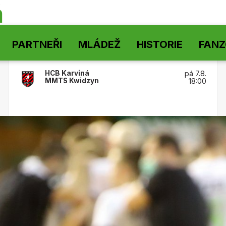
á
PARTNEŘI
MLÁDEŽ
HISTORIE
FAN
HCB Karviná
pá 7.8.
MMTS Kwidzyn
18:00