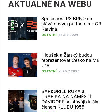
AKTUÁLNĚ NA WEBU
Společnost PS BRNO se
stává novým partnerem HCB
Karviná
OSTATNÍ
po 3.8.2026
Hloušek a Žárský budou
reprezentovat Česko na ME
U18
OSTATNÍ
st 29.7.2026
BAR&GRILL RUKA a
TRAFIKA NA NÁMĚSTÍ
DAVIDOFF se stávájí dalším
členem KLUBU 1955