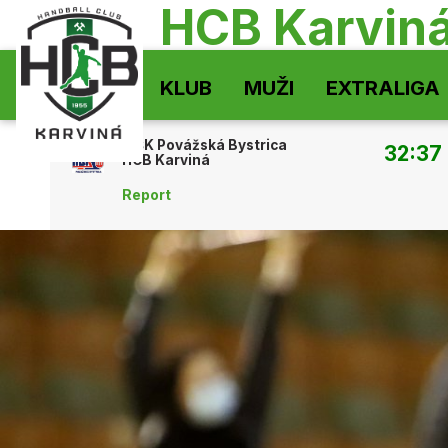
HCB Karvin
KLUB
MUŽI
EXTRALIGA
MŠK Povážská Bystrica
32:37
HCB Karviná
Report