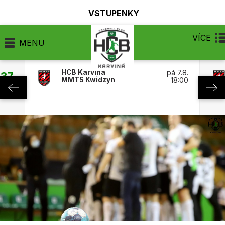
VSTUPENKY
VÍCE
MENU
HCB Karviná
pá 7.8.
:37
MMTS Kwidzyn
18:00