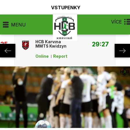
VSTUPENKY
VÍCE
MENU
HCB Karviná
:35
29:27
MMTS Kwidzyn
Online
Report