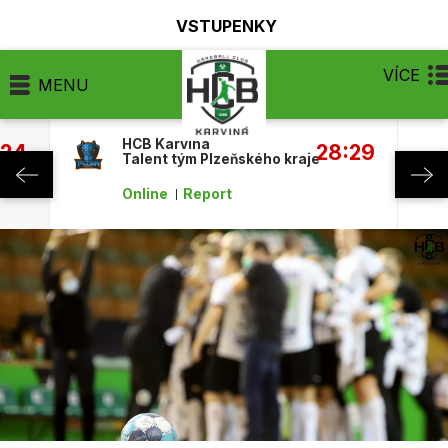
VSTUPENKY
VÍCE
MENU
HCB Karviná
:24
28:29
Talent tým Plzeňského kraje
Online
Report