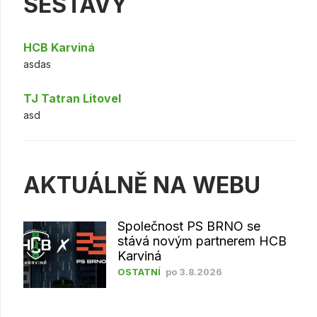
SESTAVY
HCB Karviná
asdas
TJ Tatran Litovel
asd
AKTUÁLNĚ NA WEBU
Společnost PS BRNO se
stává novým partnerem HCB
Karviná
OSTATNÍ
po 3.8.2026