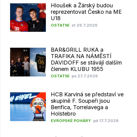
Hloušek a Žárský budou
reprezentovat Česko na ME
U18
OSTATNÍ
st 29.7.2026
BAR&GRILL RUKA a
TRAFIKA NA NÁMĚSTÍ
DAVIDOFF se stávájí dalším
členem KLUBU 1955
OSTATNÍ
po 27.7.2026
HCB Karviná se představí ve
skupině F. Soupeři jsou
Benfica, Torrelavega a
Holstebro
EVROPSKÉ POHÁRY
pá 17.7.2026