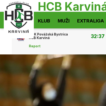
HCB Karvin
KLUB
MUŽI
EXTRALIGA
MŠK Povážská Bystrica
32:37
HCB Karviná
Report