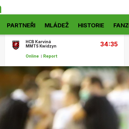
á
PARTNEŘI
MLÁDEŽ
HISTORIE
FAN
HCB Karviná
34:35
MMTS Kwidzyn
Online
Report