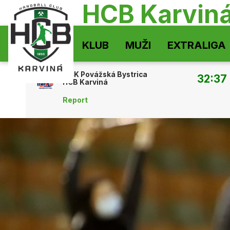
HCB Karvin
KLUB
MUŽI
EXTRALIGA
MŠK Povážská Bystrica
32:37
HCB Karviná
Report