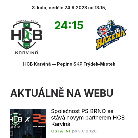
3. kolo, neděle 24.9.2023 od 13:15,
24:15
HCB Karviná — Pepino SKP Frýdek-Místek
AKTUÁLNĚ NA WEBU
Společnost PS BRNO se
stává novým partnerem HCB
Karviná
OSTATNÍ
po 3.8.2026