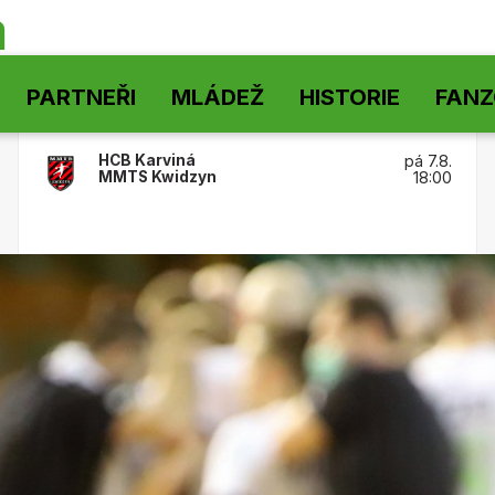
á
PARTNEŘI
MLÁDEŽ
HISTORIE
FAN
HCB Karviná
pá 7.8.
MMTS Kwidzyn
18:00