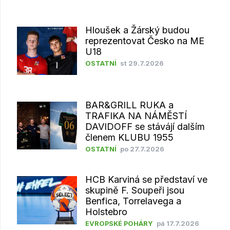
Hloušek a Žárský budou
reprezentovat Česko na ME
U18
OSTATNÍ
st 29.7.2026
BAR&GRILL RUKA a
TRAFIKA NA NÁMĚSTÍ
DAVIDOFF se stávájí dalším
členem KLUBU 1955
OSTATNÍ
po 27.7.2026
HCB Karviná se představí ve
skupině F. Soupeři jsou
Benfica, Torrelavega a
Holstebro
EVROPSKÉ POHÁRY
pá 17.7.2026