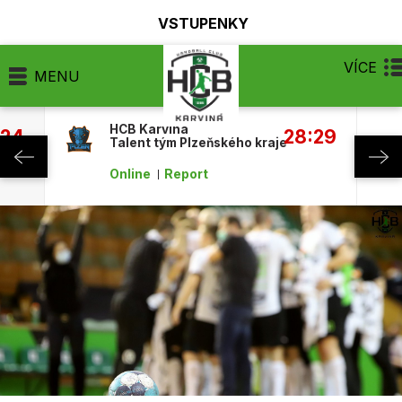
VSTUPENKY
VÍCE
MENU
HCB Karviná
:24
28:29
Talent tým Plzeňského kraje
Online
Report